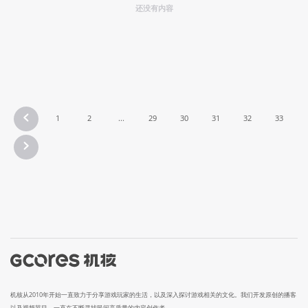
还没有内容
1
2
...
29
30
31
32
33
机核从2010年开始一直致力于分享游戏玩家的生活，以及深入探讨游戏相关的文化。我们开发原创的播客
以及视频节目，一直在不断寻找民间高质量的内容创作者。