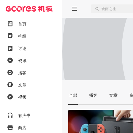
首页
机组
讨论
资讯
播客
文章
全部
播客
文章
视频
有声书
商店