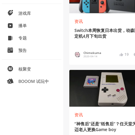
游戏库
资讯
播单
Switch本周恢复日本出货，动
定机4月下旬出货
专题
预告
Chimekuma
19
2020-04-14
核聚变
BOOOM 试玩中
资讯
“神售后”还是“纸售后”？任天堂
迈老人更换Game boy