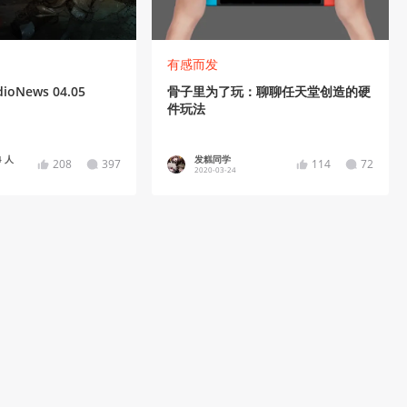
有感而发
News 04.05
骨子里为了玩：聊聊任天堂创造的硬
件玩法
4 人
发糕同学
208
397
114
72
2020-03-24