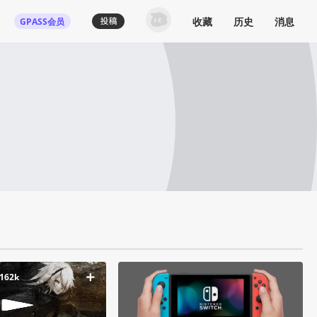
收藏
历史
消息
GPASS会员
登录机核你可以：
下载收藏播客节目
多端历史播放同步
发布内容动态/评论
关注喜欢的创作者
登录 / 注册
162k