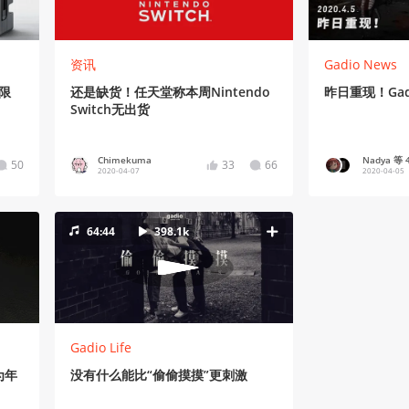
资讯
Gadio News
森限
还是缺货！任天堂称本周Nintendo
昨日重现！Gadio
Switch无出货
Chimekuma
Nadya 等 
50
33
66
2020-04-07
2020-04-05
64:44
398.1k
Gadio Life
为年
没有什么能比“偷偷摸摸”更刺激