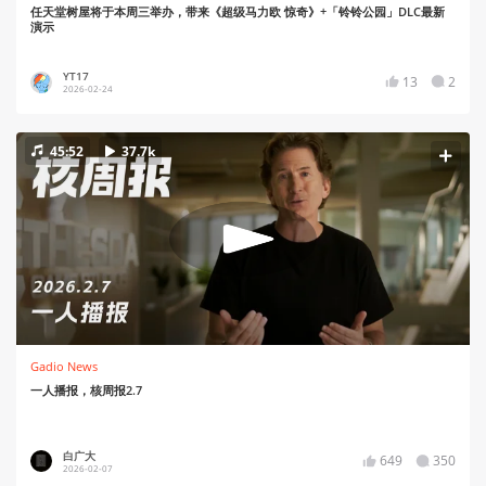
任天堂树屋将于本周三举办，带来《超级马力欧 惊奇》+「铃铃公园」DLC最新
演示
YT17
13
2
2026-02-24
45:52
37.7k
Gadio News
一人播报，核周报2.7
白广大
649
350
2026-02-07