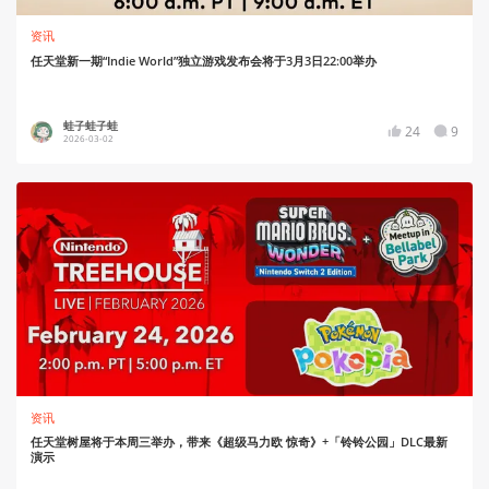
资讯
任天堂新一期“Indie World”独立游戏发布会将于3月3日22:00举办
蛙子蛙子蛙
24
9
2026-03-02
资讯
任天堂树屋将于本周三举办，带来《超级马力欧 惊奇》+「铃铃公园」DLC最新
演示