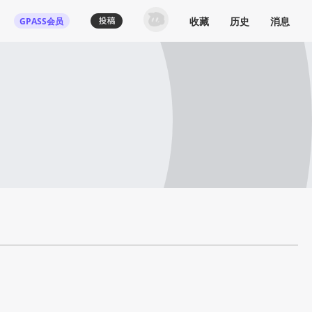
收藏
历史
消息
GPASS会员