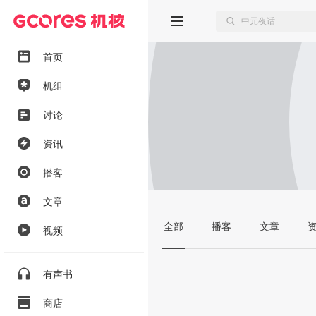
首页
机组
讨论
资讯
播客
文章
全部
播客
文章
视频
有声书
商店