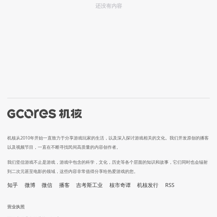
还没有内容
机核从2010年开始一直致力于分享游戏玩家的生活，以及深入探讨游戏相关的文化。我们开发原创的播客
以及视频节目，一直在不断寻找民间高质量的内容创作者。
我们坚信游戏不止是游戏，游戏中包含的科学，文化，历史等各个层面的知识和故事，它们同时也会辐射
到二次元甚至电影的领域，这些内容非常值得分享给热爱游戏的您。
知乎
微博
微信
播客
吉考斯工业
核市奇谭
机核发行
RSS
营业执照