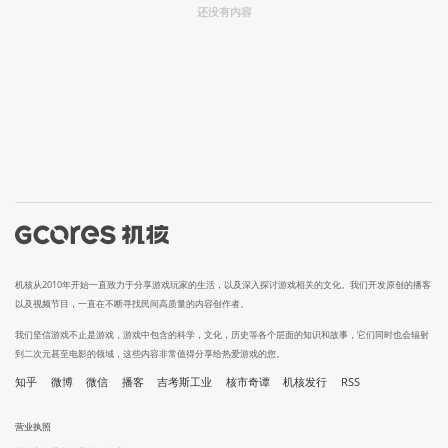
还没有内容
机核从2010年开始一直致力于分享游戏玩家的生活，以及深入探讨游戏相关的文化。我们开发原创的播客
以及视频节目，一直在不断寻找民间高质量的内容创作者。
我们坚信游戏不止是游戏，游戏中包含的科学，文化，历史等各个层面的知识和故事，它们同时也会辐射
到二次元甚至电影的领域，这些内容非常值得分享给热爱游戏的您。
知乎
微博
微信
播客
吉考斯工业
核市奇谭
机核发行
RSS
营业执照