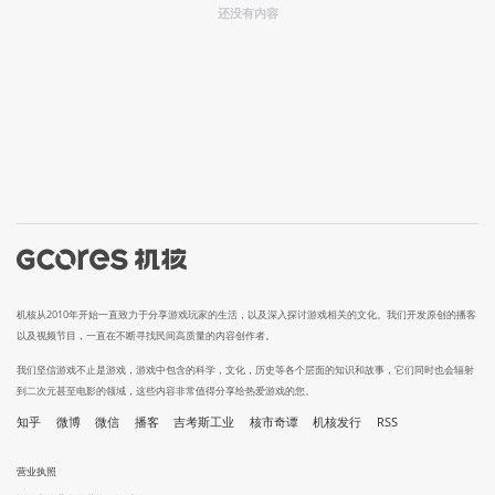
还没有内容
机核从2010年开始一直致力于分享游戏玩家的生活，以及深入探讨游戏相关的文化。我们开发原创的播客
以及视频节目，一直在不断寻找民间高质量的内容创作者。
我们坚信游戏不止是游戏，游戏中包含的科学，文化，历史等各个层面的知识和故事，它们同时也会辐射
到二次元甚至电影的领域，这些内容非常值得分享给热爱游戏的您。
知乎
微博
微信
播客
吉考斯工业
核市奇谭
机核发行
RSS
营业执照