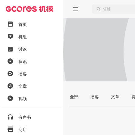
首页
机组
讨论
资讯
播客
文章
全部
播客
文章
视频
有声书
商店