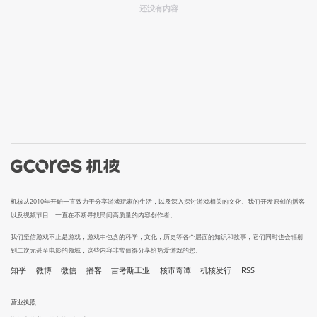
还没有内容
机核从2010年开始一直致力于分享游戏玩家的生活，以及深入探讨游戏相关的文化。我们开发原创的播客
以及视频节目，一直在不断寻找民间高质量的内容创作者。
我们坚信游戏不止是游戏，游戏中包含的科学，文化，历史等各个层面的知识和故事，它们同时也会辐射
到二次元甚至电影的领域，这些内容非常值得分享给热爱游戏的您。
知乎
微博
微信
播客
吉考斯工业
核市奇谭
机核发行
RSS
营业执照