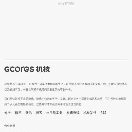
还没有内容
机核从2010年开始一直致力于分享游戏玩家的生活，以及深入探讨游戏相关的文化。我们开发原创的播客
以及视频节目，一直在不断寻找民间高质量的内容创作者。
我们坚信游戏不止是游戏，游戏中包含的科学，文化，历史等各个层面的知识和故事，它们同时也会辐射
到二次元甚至电影的领域，这些内容非常值得分享给热爱游戏的您。
知乎
微博
微信
播客
吉考斯工业
核市奇谭
机核发行
RSS
营业执照