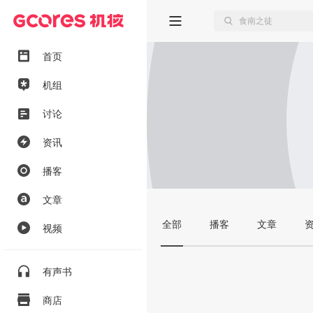
首页
机组
讨论
资讯
播客
文章
全部
播客
文章
视频
有声书
商店