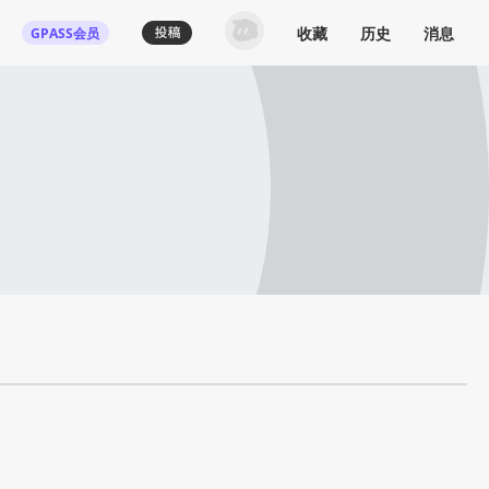
收藏
历史
消息
GPASS会员