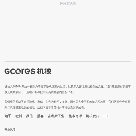
还没有内容
机核从2010年开始一直致力于分享游戏玩家的生活，以及深入探讨游戏相关的文化。我们开发原创的播客
以及视频节目，一直在不断寻找民间高质量的内容创作者。
我们坚信游戏不止是游戏，游戏中包含的科学，文化，历史等各个层面的知识和故事，它们同时也会辐射
到二次元甚至电影的领域，这些内容非常值得分享给热爱游戏的您。
知乎
微博
微信
播客
吉考斯工业
核市奇谭
机核发行
RSS
营业执照