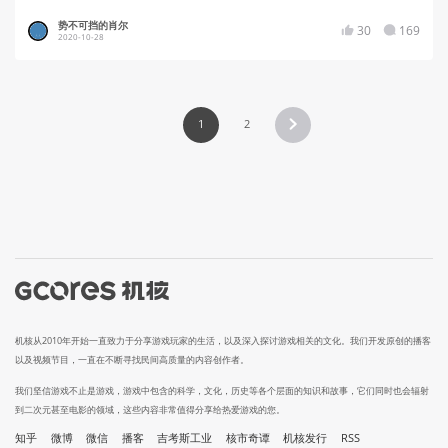
势不可挡的肖尔
30
169
2020-10-28
1
2
机核从2010年开始一直致力于分享游戏玩家的生活，以及深入探讨游戏相关的文化。我们开发原创的播客
以及视频节目，一直在不断寻找民间高质量的内容创作者。
我们坚信游戏不止是游戏，游戏中包含的科学，文化，历史等各个层面的知识和故事，它们同时也会辐射
到二次元甚至电影的领域，这些内容非常值得分享给热爱游戏的您。
知乎
微博
微信
播客
吉考斯工业
核市奇谭
机核发行
RSS