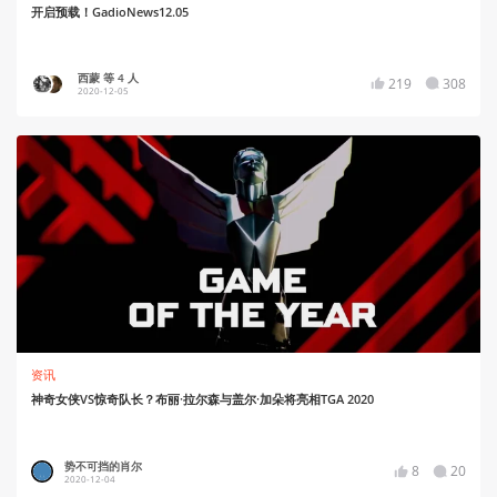
开启预载！GadioNews12.05
西蒙 等 4 人
219
308
2020-12-05
资讯
神奇女侠VS惊奇队长？布丽·拉尔森与盖尔·加朵将亮相TGA 2020
势不可挡的肖尔
8
20
2020-12-04