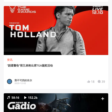
资讯
“剧透警告”荷兰弟将出席TGA颁奖活动
势不可挡的肖尔
18
39
2020-12-02
58:16
152.2k