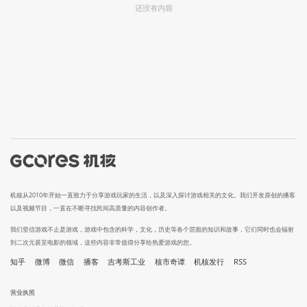
还没有内容
机核从2010年开始一直致力于分享游戏玩家的生活，以及深入探讨游戏相关的文化。我们开发原创的播客
以及视频节目，一直在不断寻找民间高质量的内容创作者。
我们坚信游戏不止是游戏，游戏中包含的科学，文化，历史等各个层面的知识和故事，它们同时也会辐射
到二次元甚至电影的领域，这些内容非常值得分享给热爱游戏的您。
知乎
微博
微信
播客
吉考斯工业
核市奇谭
机核发行
RSS
营业执照