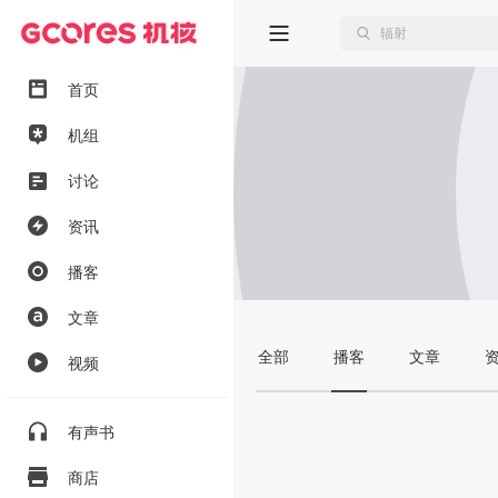
首页
机组
讨论
资讯
播客
文章
全部
播客
文章
视频
有声书
商店