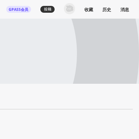
收藏
历史
消息
GPASS会员