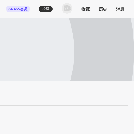
收藏
历史
消息
GPASS会员