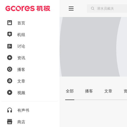
首页
机组
讨论
资讯
播客
文章
全部
播客
文章
视频
有声书
商店