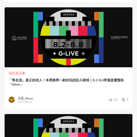
玩出花儿来
「苇名流」真正的传人！本周推荐一款好玩的乱斗游戏｜8.2~8.6常规直播预告
「Glive」
小五_Klaus
13
7
2021-08-02