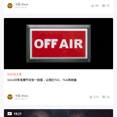
小五_Klaus
49
35
2021-09-22
玩出花儿来
Glive日常直播节目告一段落，让我们TGS、TGA再相逢
小五_Klaus
373
56
2021-08-27
18:21