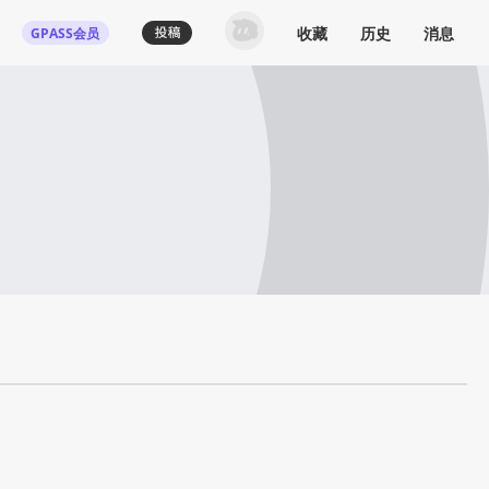
收藏
历史
消息
GPASS会员