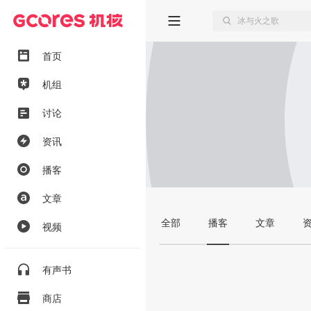
首页
机组
讨论
资讯
播客
文章
全部
播客
文章
视频
有声书
商店