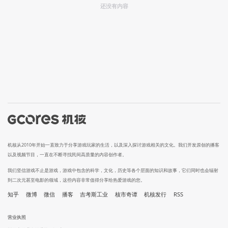
还没有内容
机核从2010年开始一直致力于分享游戏玩家的生活，以及深入探讨游戏相关的文化。我们开发原创的播客
以及视频节目，一直在不断寻找民间高质量的内容创作者。
我们坚信游戏不止是游戏，游戏中包含的科学，文化，历史等各个层面的知识和故事，它们同时也会辐射
到二次元甚至电影的领域，这些内容非常值得分享给热爱游戏的您。
知乎
微博
微信
播客
吉考斯工业
核市奇谭
机核发行
RSS
营业执照