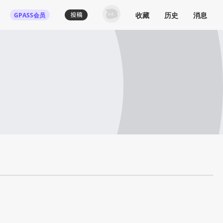
收藏
历史
消息
GPASS会员