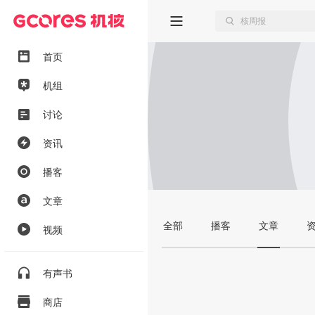
首页
机组
讨论
资讯
播客
文章
全部
播客
文章
视频
有声书
商店