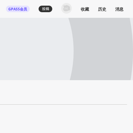
收藏
历史
消息
GPASS会员