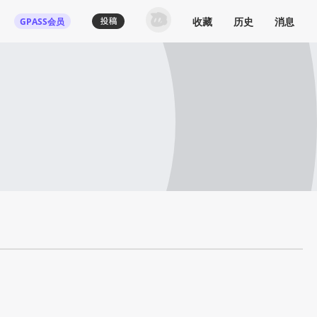
收藏
历史
消息
GPASS会员