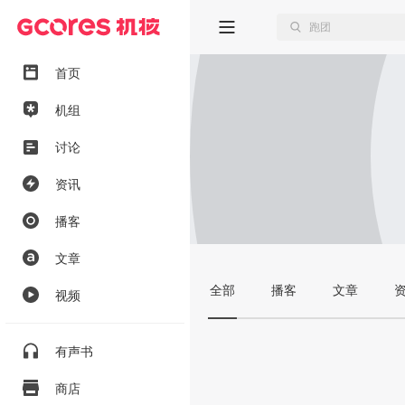
首页
机组
讨论
资讯
播客
文章
全部
播客
文章
视频
有声书
商店