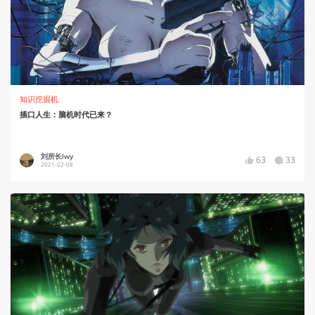
知识挖掘机
插口人生：脑机时代已来？
刘所长lwy
63
33
2021-02-08