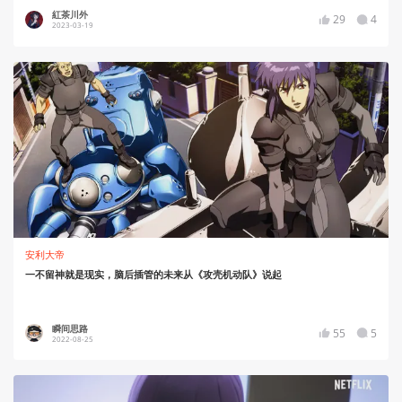
紅茶川外
29
4
2023-03-19
安利大帝
一不留神就是现实，脑后插管的未来从《攻壳机动队》说起
瞬间思路
55
5
2022-08-25