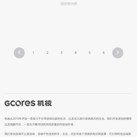
还没有内容
1
2
3
4
5
6
机核从2010年开始一直致力于分享游戏玩家的生活，以及深入探讨游戏相关的文化。我们开发原创的播客
以及视频节目，一直在不断寻找民间高质量的内容创作者。
我们坚信游戏不止是游戏，游戏中包含的科学，文化，历史等各个层面的知识和故事，它们同时也会辐射