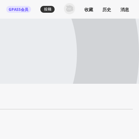
收藏
历史
消息
GPASS会员