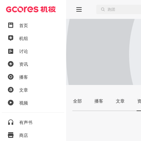
首页
机组
讨论
资讯
播客
文章
全部
播客
文章
视频
有声书
商店