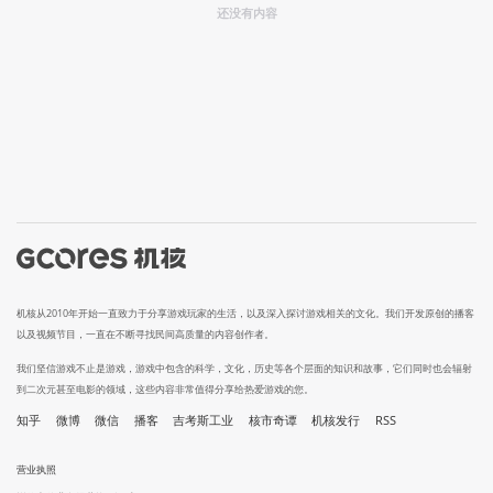
还没有内容
机核从2010年开始一直致力于分享游戏玩家的生活，以及深入探讨游戏相关的文化。我们开发原创的播客
以及视频节目，一直在不断寻找民间高质量的内容创作者。
我们坚信游戏不止是游戏，游戏中包含的科学，文化，历史等各个层面的知识和故事，它们同时也会辐射
到二次元甚至电影的领域，这些内容非常值得分享给热爱游戏的您。
知乎
微博
微信
播客
吉考斯工业
核市奇谭
机核发行
RSS
营业执照