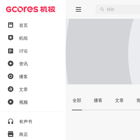
首页
机组
讨论
资讯
播客
文章
全部
播客
文章
视频
有声书
商店