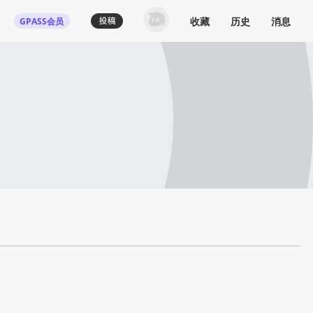
收藏
历史
消息
GPASS会员