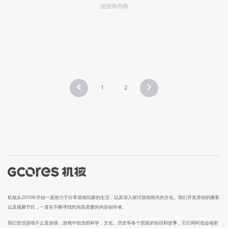
还没有内容
1
2
机核从2010年开始一直致力于分享游戏玩家的生活，以及深入探讨游戏相关的文化。我们开发原创的播客
以及视频节目，一直在不断寻找民间高质量的内容创作者。
我们坚信游戏不止是游戏，游戏中包含的科学，文化，历史等各个层面的知识和故事，它们同时也会辐射