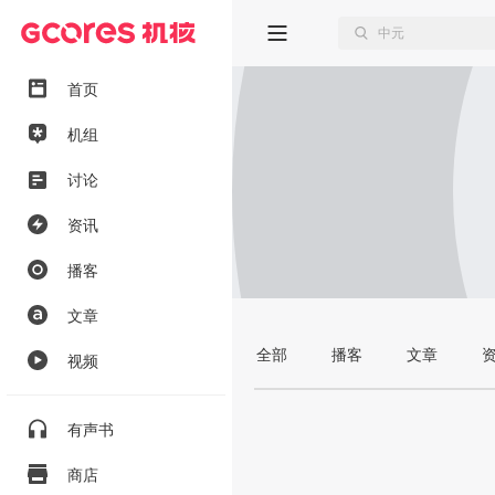
首页
机组
讨论
资讯
播客
文章
全部
播客
文章
视频
有声书
商店