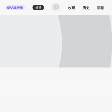
收藏
历史
消息
GPASS会员