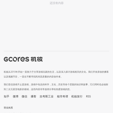
还没有内容
机核从2010年开始一直致力于分享游戏玩家的生活，以及深入探讨游戏相关的文化。我们开发原创的播客
以及视频节目，一直在不断寻找民间高质量的内容创作者。
我们坚信游戏不止是游戏，游戏中包含的科学，文化，历史等各个层面的知识和故事，它们同时也会辐射
到二次元甚至电影的领域，这些内容非常值得分享给热爱游戏的您。
知乎
微博
微信
播客
吉考斯工业
核市奇谭
机核发行
RSS
营业执照