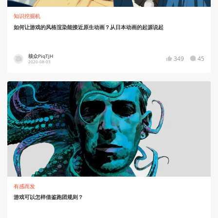
知识挖掘机
如何让游戏的风格渲染能接近原生动画？从日本动画的起源说起
核众PiqTjH
349
45
2020-08-03
有感而发
游戏可以怎样借鉴跑团规则？