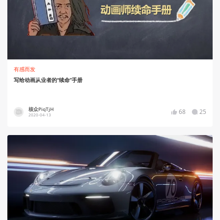
有感而发
写给动画从业者的“续命”手册
核众PiqTjH
68
25
2020-04-13