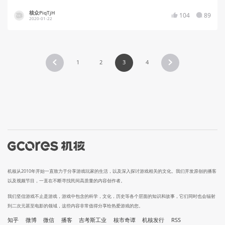
核众PiqTjH
104
89
2020-01-22
1
2
3
4
机核从2010年开始一直致力于分享游戏玩家的生活，以及深入探讨游戏相关的文化。我们开发原创的播客
以及视频节目，一直在不断寻找民间高质量的内容创作者。
我们坚信游戏不止是游戏，游戏中包含的科学，文化，历史等各个层面的知识和故事，它们同时也会辐射
到二次元甚至电影的领域，这些内容非常值得分享给热爱游戏的您。
知乎
微博
微信
播客
吉考斯工业
核市奇谭
机核发行
RSS