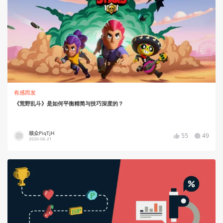
有感而发
《荒野乱斗》是如何平衡精简与技巧深度的？
核众PiqTjH
55
49
2020-06-21