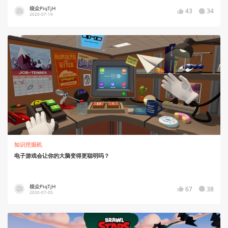
核众PiqTjH
43
34
2020-07-19
知识挖掘机
电子游戏会让你的大脑变得更聪明吗？
核众PiqTjH
67
38
2020-07-05