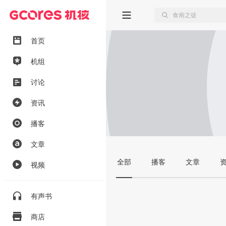
首页
机组
讨论
资讯
播客
文章
全部
播客
文章
视频
有声书
商店