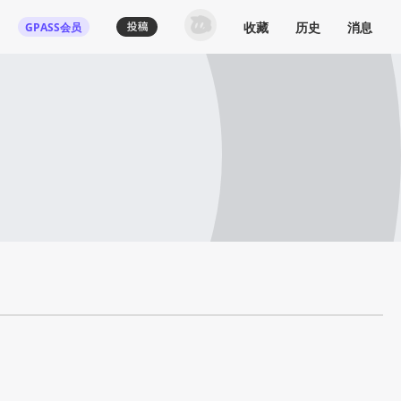
收藏
历史
消息
GPASS会员