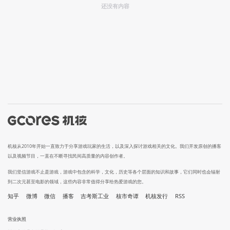
还没有内容
机核从2010年开始一直致力于分享游戏玩家的生活，以及深入探讨游戏相关的文化。我们开发原创的播客
以及视频节目，一直在不断寻找民间高质量的内容创作者。
我们坚信游戏不止是游戏，游戏中包含的科学，文化，历史等各个层面的知识和故事，它们同时也会辐射
到二次元甚至电影的领域，这些内容非常值得分享给热爱游戏的您。
知乎
微博
微信
播客
吉考斯工业
核市奇谭
机核发行
RSS
营业执照