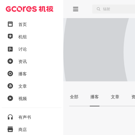
首页
机组
讨论
资讯
播客
文章
全部
播客
文章
视频
有声书
商店