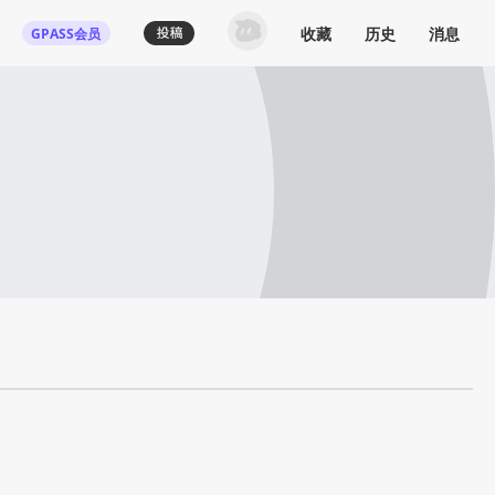
收藏
历史
消息
GPASS会员