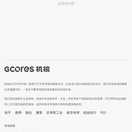
还没有内容
机核从2010年开始一直致力于分享游戏玩家的生活，以及深入探讨游戏相关的文化。我们开发原创的播客
以及视频节目，一直在不断寻找民间高质量的内容创作者。
我们坚信游戏不止是游戏，游戏中包含的科学，文化，历史等各个层面的知识和故事，它们同时也会辐射
到二次元甚至电影的领域，这些内容非常值得分享给热爱游戏的您。
知乎
微博
微信
播客
吉考斯工业
核市奇谭
机核发行
RSS
营业执照