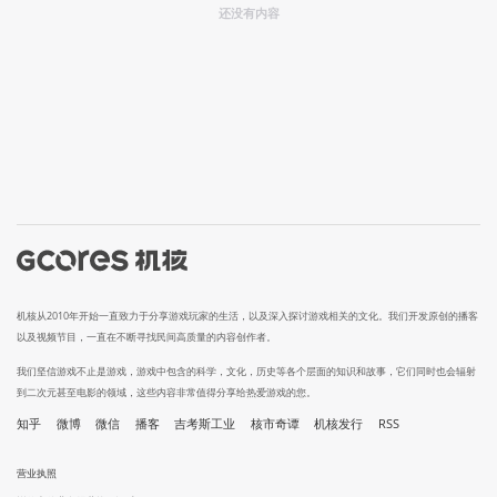
还没有内容
机核从2010年开始一直致力于分享游戏玩家的生活，以及深入探讨游戏相关的文化。我们开发原创的播客
以及视频节目，一直在不断寻找民间高质量的内容创作者。
我们坚信游戏不止是游戏，游戏中包含的科学，文化，历史等各个层面的知识和故事，它们同时也会辐射
到二次元甚至电影的领域，这些内容非常值得分享给热爱游戏的您。
知乎
微博
微信
播客
吉考斯工业
核市奇谭
机核发行
RSS
营业执照