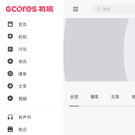
首页
机组
讨论
资讯
播客
文章
全部
播客
文章
视频
有声书
商店