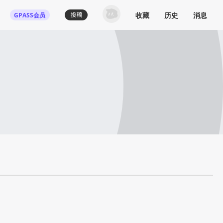
收藏
历史
消息
GPASS会员