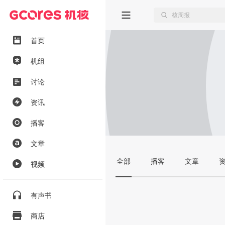
首页
机组
讨论
资讯
播客
文章
全部
播客
文章
视频
有声书
商店