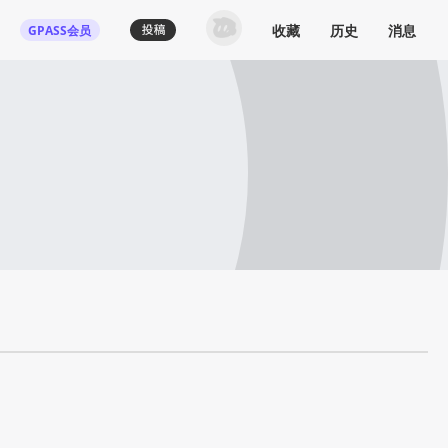
收藏
历史
消息
GPASS会员