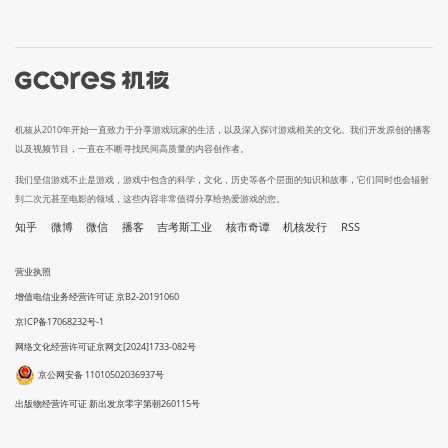
机核从2010年开始一直致力于分享游戏玩家的生活，以及深入探讨游戏相关的文化。我们开发原创的播客
以及视频节目，一直在不断寻找民间高质量的内容创作者。
我们坚信游戏不止是游戏，游戏中包含的科学，文化，历史等各个层面的知识和故事，它们同时也会辐射
到二次元甚至电影的领域，这些内容非常值得分享给热爱游戏的您。
知乎
微博
微信
播客
吉考斯工业
核市奇谭
机核发行
RSS
营业执照
增值电信业务经营许可证 京B2-20191060
京ICP备17068232号-1
网络文化经营许可证京网文[2024]1733-082号
京公网安备 11010502036937号
出版物经营许可证 新出发京零字第朝260115号