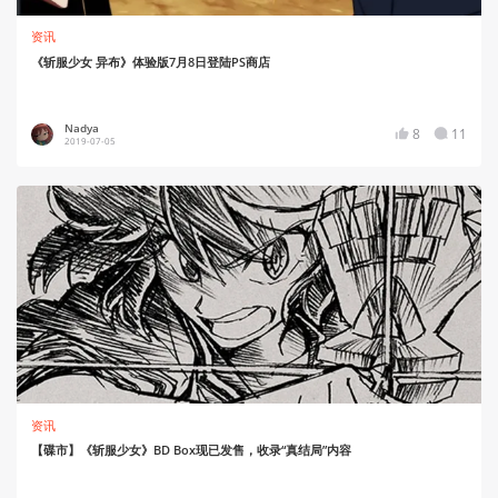
资讯
《斩服少女 异布》体验版7月8日登陆PS商店
Nadya
8
11
2019-07-05
资讯
【碟市】《斩服少女》BD Box现已发售，收录“真结局”内容