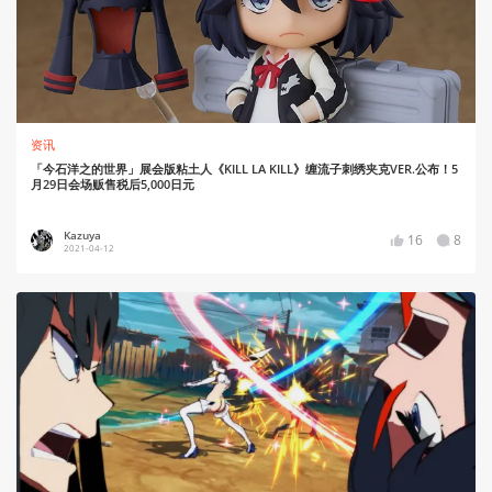
资讯
「今石洋之的世界」展会版粘土人《KILL LA KILL》缠流子刺绣夹克VER.公布！5
月29日会场贩售税后5,000日元
Kazuya
16
8
2021-04-12