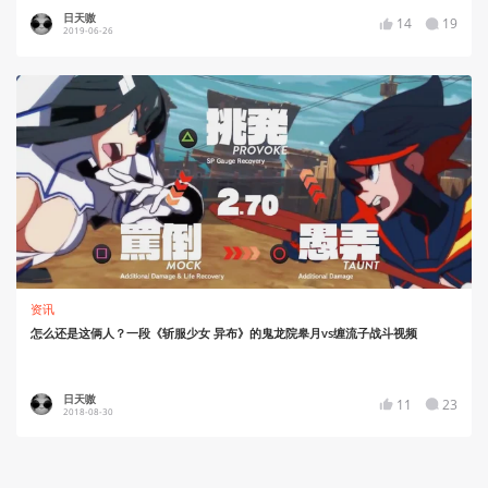
日天嗷
14
19
2019-06-26
资讯
怎么还是这俩人？一段《斩服少女 异布》的鬼龙院皋月vs缠流子战斗视频
日天嗷
11
23
2018-08-30