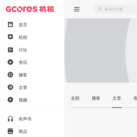
首页
机组
讨论
资讯
播客
文章
全部
播客
文章
视频
有声书
商店