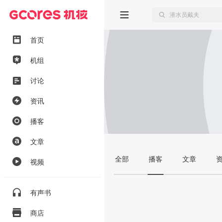
首页
机组
讨论
资讯
播客
文章
全部
播客
文章
视频
有声书
商店