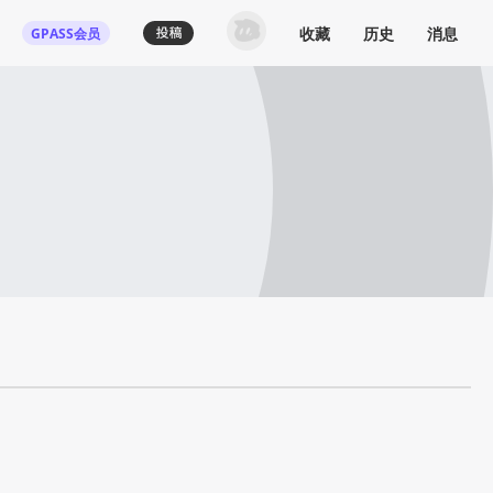
收藏
历史
消息
GPASS会员