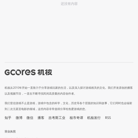
还没有内容
机核从2010年开始一直致力于分享游戏玩家的生活，以及深入探讨游戏相关的文化。我们开发原创的播客
以及视频节目，一直在不断寻找民间高质量的内容创作者。
我们坚信游戏不止是游戏，游戏中包含的科学，文化，历史等各个层面的知识和故事，它们同时也会辐射
到二次元甚至电影的领域，这些内容非常值得分享给热爱游戏的您。
知乎
微博
微信
播客
吉考斯工业
核市奇谭
机核发行
RSS
营业执照