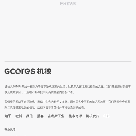
还没有内容
机核从2010年开始一直致力于分享游戏玩家的生活，以及深入探讨游戏相关的文化。我们开发原创的播客
以及视频节目，一直在不断寻找民间高质量的内容创作者。
我们坚信游戏不止是游戏，游戏中包含的科学，文化，历史等各个层面的知识和故事，它们同时也会辐射
到二次元甚至电影的领域，这些内容非常值得分享给热爱游戏的您。
知乎
微博
微信
播客
吉考斯工业
核市奇谭
机核发行
RSS
营业执照