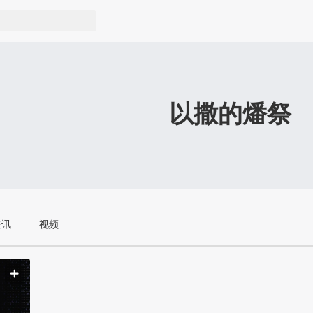
以撒的燔祭
资讯
视频