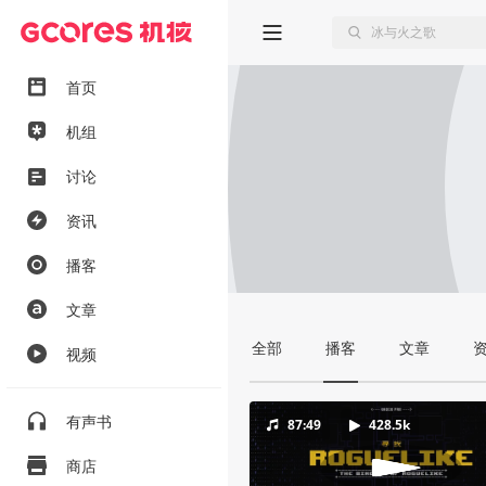
首页
机组
讨论
资讯
播客
文章
全部
播客
文章
视频
有声书
87:49
428.5k
商店