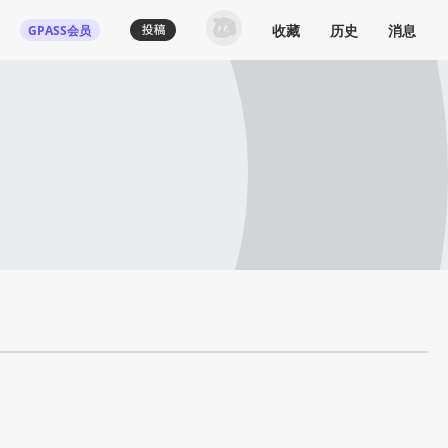
收藏
历史
消息
GPASS会员