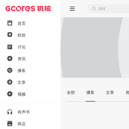
首页
机组
讨论
资讯
播客
文章
全部
播客
文章
视频
有声书
商店