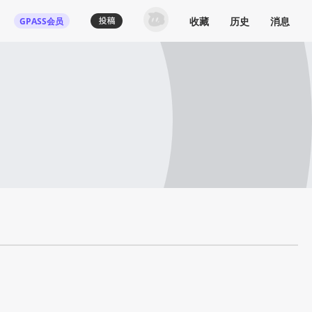
收藏
历史
消息
GPASS会员