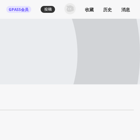
收藏
历史
消息
GPASS会员