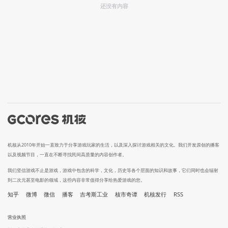
还没有内容
机核从2010年开始一直致力于分享游戏玩家的生活，以及深入探讨游戏相关的文化。我们开发原创的播客
以及视频节目，一直在不断寻找民间高质量的内容创作者。
我们坚信游戏不止是游戏，游戏中包含的科学，文化，历史等各个层面的知识和故事，它们同时也会辐射
到二次元甚至电影的领域，这些内容非常值得分享给热爱游戏的您。
知乎
微博
微信
播客
吉考斯工业
核市奇谭
机核发行
RSS
营业执照