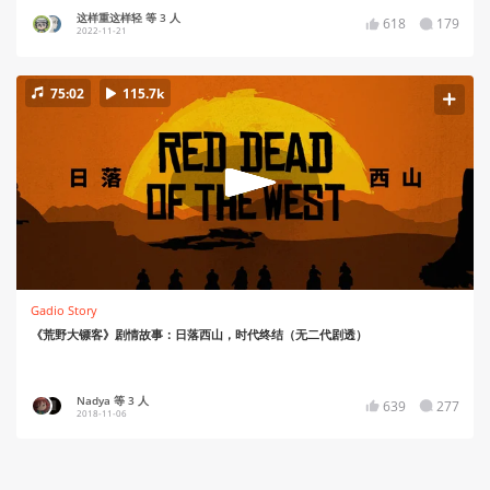
这样重这样轻 等 3 人
618
179
2022-11-21
75:02
115.7k
Gadio Story
《荒野大镖客》剧情故事：日落西山，时代终结（无二代剧透）
Nadya 等 3 人
639
277
2018-11-06