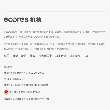
机核从2010年开始一直致力于分享游戏玩家的生活，以及深入探讨游戏相关的文化。我们开发原创的播客
以及视频节目，一直在不断寻找民间高质量的内容创作者。
我们坚信游戏不止是游戏，游戏中包含的科学，文化，历史等各个层面的知识和故事，它们同时也会辐射
到二次元甚至电影的领域，这些内容非常值得分享给热爱游戏的您。
知乎
微博
微信
播客
吉考斯工业
核市奇谭
机核发行
RSS
营业执照
增值电信业务经营许可证 京B2-20191060
京ICP备17068232号-1
网络文化经营许可证京网文[2024]1733-082号
京公网安备 11010502036937号
出版物经营许可证 新出发京零字第朝260115号