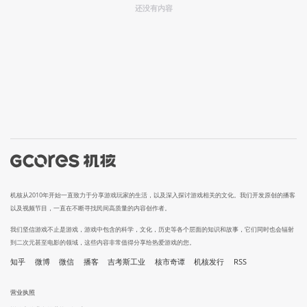
还没有内容
机核从2010年开始一直致力于分享游戏玩家的生活，以及深入探讨游戏相关的文化。我们开发原创的播客
以及视频节目，一直在不断寻找民间高质量的内容创作者。
我们坚信游戏不止是游戏，游戏中包含的科学，文化，历史等各个层面的知识和故事，它们同时也会辐射
到二次元甚至电影的领域，这些内容非常值得分享给热爱游戏的您。
知乎
微博
微信
播客
吉考斯工业
核市奇谭
机核发行
RSS
营业执照